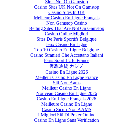
Slots Not On Gamstop
Casino Sites UK Not On Gamstop
Casino Sites In UK
Meilleur Casino En Ligne Français
Non Gamstop Casino
Betting Sites That Are Not On Gamstop
Casino Online Migliori
Sites De Paris Sportifs Belgique
Jeux Casino En Ligne
Top 10 Casino En Ligne Belgique
Casino Stranieri Che Accettano Italiani
Paris Sportif Ufc France
仮想通貨 カジノ
Casino En Ligne 2026
Meilleur Casino En Ligne France
Siti Non Aams
Meilleur Casino En Ligne
Nouveau Casino En Ligne 2026
Casino En Ligne Français 2026
Meilleure Casino En Ligne
Casino Sicuri Non AAMS
I Migliori Siti Di Poker Online
Casino En Ligne Sans Verification