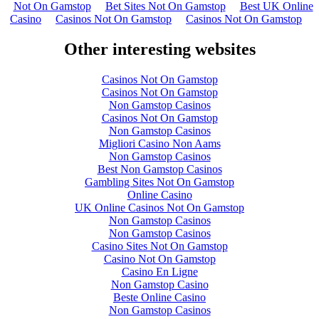
Not On Gamstop
Bet Sites Not On Gamstop
Best UK Online
Casino
Casinos Not On Gamstop
Casinos Not On Gamstop
Other interesting websites
Casinos Not On Gamstop
Casinos Not On Gamstop
Non Gamstop Casinos
Casinos Not On Gamstop
Non Gamstop Casinos
Migliori Casino Non Aams
Non Gamstop Casinos
Best Non Gamstop Casinos
Gambling Sites Not On Gamstop
Online Casino
UK Online Casinos Not On Gamstop
Non Gamstop Casinos
Non Gamstop Casinos
Casino Sites Not On Gamstop
Casino Not On Gamstop
Casino En Ligne
Non Gamstop Casino
Beste Online Casino
Non Gamstop Casinos